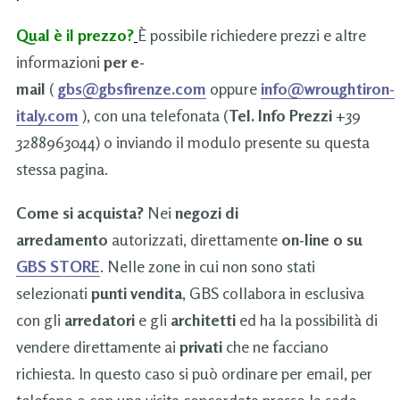
Qual è il prezzo?
È possibile richiedere prezzi e altre
informazioni
per e-
mail
(
gbs@gbsfirenze.com
oppure
info@wroughtiron-
italy.com
), con una telefonata (
Tel. Info Prezzi
+39
3288963044) o inviando il modulo presente su questa
stessa pagina.
Come si acquista?
Nei
negozi di
arredamento
autorizzati, direttamente
on-line o su
GBS STORE
. Nelle zone in cui non sono stati
selezionati
punti vendita
, GBS collabora in esclusiva
con gli
arredatori
e gli
architetti
ed ha la possibilità di
vendere direttamente ai
privati
che ne facciano
richiesta. In questo caso si può ordinare per email, per
telefono o con una visita concordata presso la sede