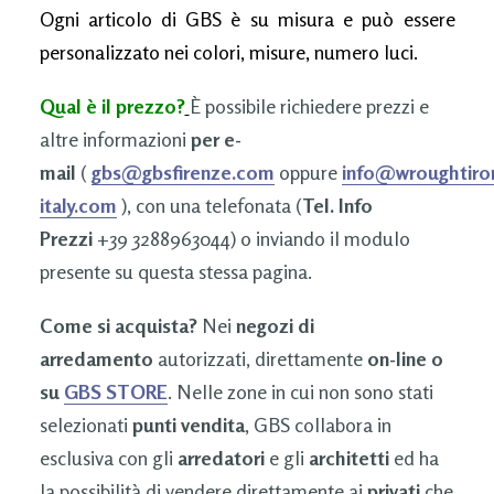
Ogni articolo di GBS è su misura e può essere
personalizzato nei colori, misure, numero luci.
Qual è il prezzo?
È possibile richiedere prezzi e
altre informazioni
per e-
mail
(
gbs@gbsfirenze.com
oppure
info@wroughtiro
italy.com
), con una telefonata (
Tel. Info
Prezzi
+39 3288963044) o inviando il modulo
presente su questa stessa pagina.
Come si acquista?
Nei
negozi di
arredamento
autorizzati, direttamente
on-line o
su
GBS STORE
. Nelle zone in cui non sono stati
selezionati
punti vendita
, GBS collabora in
esclusiva con gli
arredatori
e gli
architetti
ed ha
la possibilità di vendere direttamente ai
privati
che