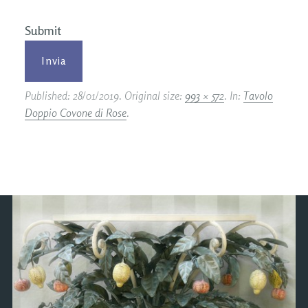
Submit
Published:
28/01/2019
. Original size:
993 × 572
. In:
Tavolo
Doppio Covone di Rose
.