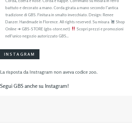
Corda, Edera e Rose. Corda e nappe. Corrimano su misura in ferro
battuto e decorato a mano. Corda girata a mano secondo l’antica
tradizione di GBS. Finitura in smalto invecchiato. Design: Renee
Danzer. Handmade in Florence. All rights reserved. Su misura
Shop
Online ➜ GBS-STORE (gbs-store.net)
Scopri prezzi e promozioni
nell’unico negozio autorizzato GBS…
INSTAGRAM
La risposta da Instragram non aveva codice 200.
Segui GBS anche su Instagram!